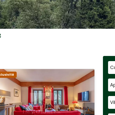
e
C
clusivité
A
Vi