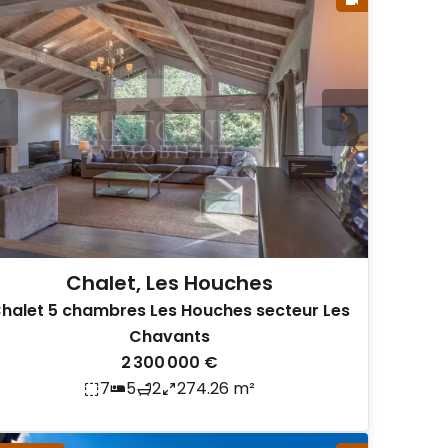
Chalet, Les Houches
halet 5 chambres Les Houches secteur Les
Chavants
2 300 000 €
7
5
2
274.26 m²