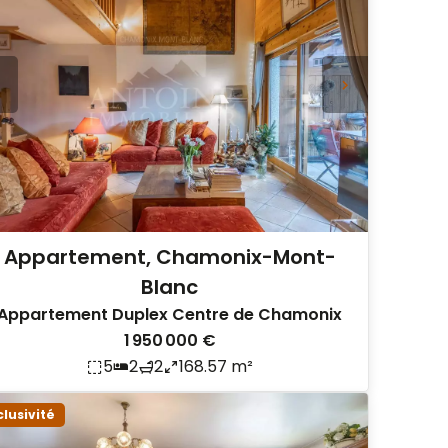
Appartement, Chamonix-Mont-
Blanc
Appartement Duplex Centre de Chamonix
1 950 000 €
5
2
2
168.57 m²
clusivité