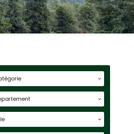
atégorie
ppartement
lle