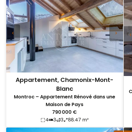
Appartement, Chamonix-Mont-
Blanc
C
Montroc – Appartement Rénové dans une
Maison de Pays
790 000 €
4
3
3
88.47 m²