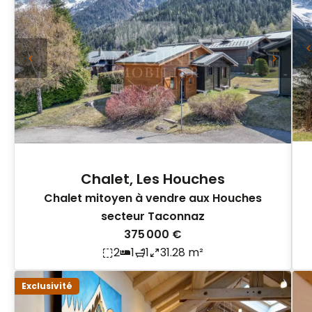
Chalet, Les Houches
Chalet mitoyen à vendre aux Houches
secteur Taconnaz
375 000 €
2
1
1
31.28 m²
Exclusivité