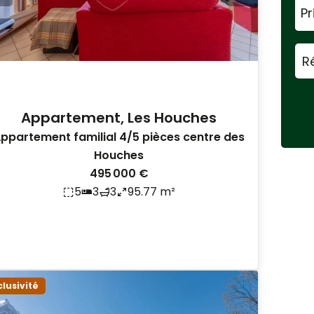
Pr
Appartement, Les Houches
ppartement familial 4/5 pièces centre des
Houches
495 000 €
5
3
3
95.77 m²
clusivité