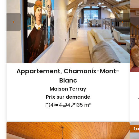
Appartement, Chamonix-Mont-
Blanc
Maison Terray
Prix sur demande
4
4
4
135 m²
Ex