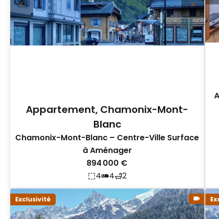
A
Appartement, Chamonix-Mont-
Blanc
Chamonix-Mont-Blanc – Centre-Ville Surface
à Aménager
894 000 €
4
4
2
Exclusivité
Ex