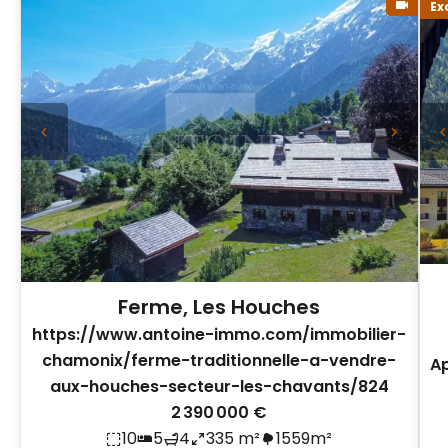
Ex
Ferme, Les Houches
https://www.antoine-immo.com/immobilier-
chamonix/ferme-traditionnelle-a-vendre-
Ap
aux-houches-secteur-les-chavants/824
2 390 000 €
10
5
4
335 m²
1559m²