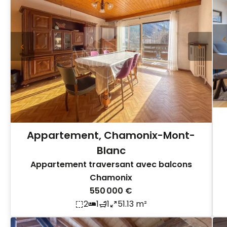
Appartement, Chamonix-Mont-
Blanc
Appartement traversant avec balcons
Chamonix
550 000 €
2
1
1
51.13 m²