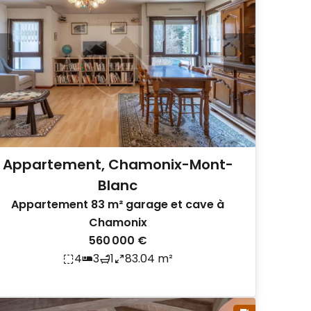
Appartement, Chamonix-Mont-
Blanc
Appartement 83 m² garage et cave à
Chamonix
560 000 €
4
3
1
83.04 m²