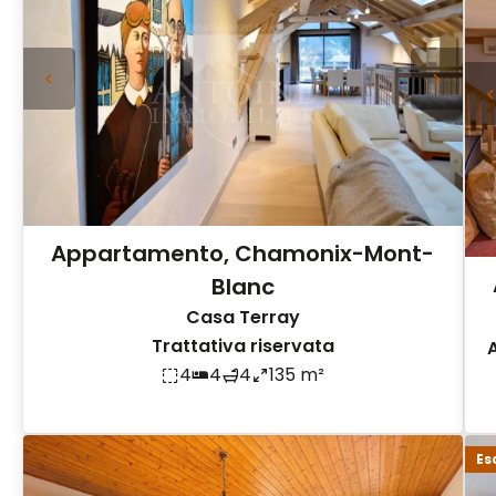
Appartamento, Chamonix-Mont-
Blanc
Casa Terray
Trattativa riservata
4
4
4
135 m²
Es