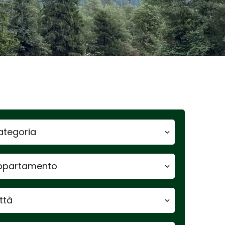
ategoria
ppartamento
ttà