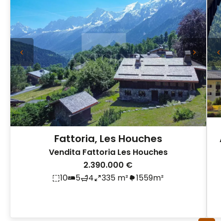
Fattoria, Les Houches
Vendita Fattoria Les Houches
2.390.000 €
10
5
4
335 m²
1559m²