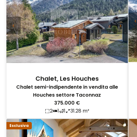
Chalet, Les Houches
Chalet semi-indipendente in vendita alle
Houches settore Taconnaz
375.000 €
2
1
1
31.28 m²
Esclusiva