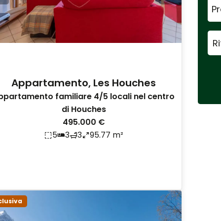
P
Appartamento, Les Houches
ppartamento familiare 4/5 locali nel centro
di Houches
495.000 €
5
3
3
95.77 m²
clusiva