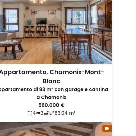
Appartamento, Chamonix-Mont-
Blanc
ppartamento di 83 m² con garage e cantina
a Chamonix
560.000 €
4
3
1
83.04 m²