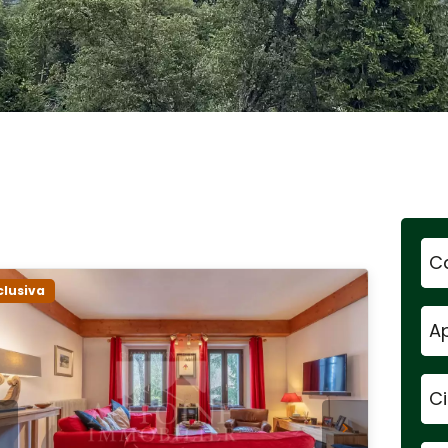
C
clusiva
A
Ci