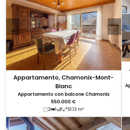
Appartamento, Chamonix-Mont-
A
Blanc
Appartamento con balcone Chamonix
550.000 €
2
1
1
51.13 m²