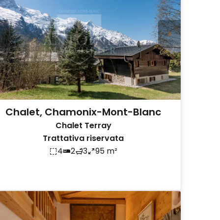
Chalet, Chamonix-Mont-Blanc
Chalet Terray
Trattativa riservata
4
2
3
95 m²