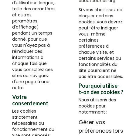
aboutcookies.org
.
d'utilisateur, langue,
taille des caractères
Si vous choisissez de
et autres
bloquer certains
paramètres
cookies, vous devrez
d'affichage)
peut-être indiquer
pendant un temps
vous-même
donné, pour que
certaines
vous n'ayez pas à
préférences à
réindiquer ces
chaque visite, et
informations à
certains services ou
chaque fois que
fonctionnalités du
vous consultez ces
Site pourraient ne
sites ou naviguez
pas être accessibles.
d'une page à une
Pourquoi utilise-
autre.
t-on des cookies ?
Votre
Nous utilisons des
consentement
cookies pour
Les cookies
notamment :
strictement
Gérer vos
nécessaires au
fonctionnement du
préférences lors
Site sont déposés