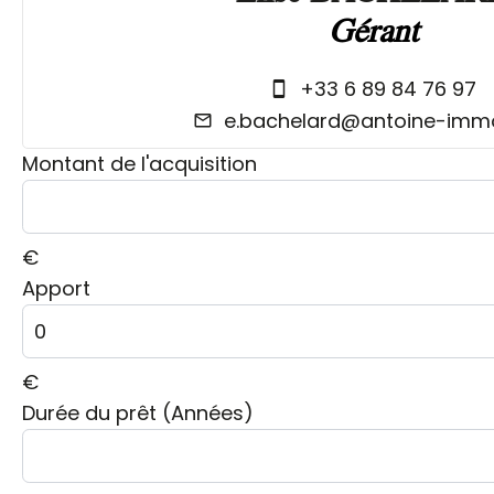
Gérant
+33 6 89 84 76 97
e.bachelard@antoine-imm
Montant de l'acquisition
€
Apport
€
Durée du prêt (Années)