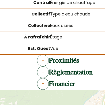
Central
Énergie de chauffage
Collectif
Type d'eau chaude
Collective
Eaux usées
À rafraîchir
Étage
Est, Ouest
Vue
Proximités
+
Règlementation
+
Financier
+