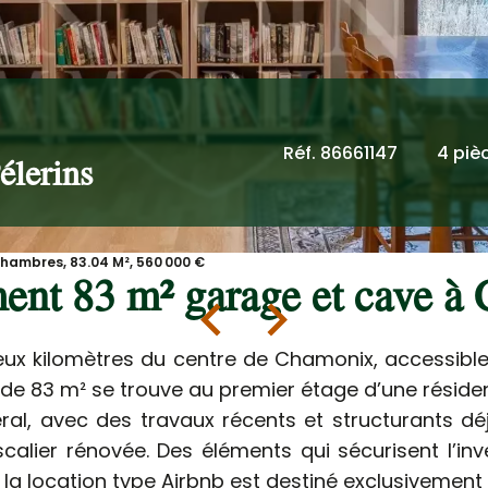
Réf. 86661147
4 piè
lerins
hambres, 83.04 M², 560 000 €
ent 83 m² garage et cave à
deux kilomètres du centre de Chamonix, accessible
e 83 m² se trouve au premier étage d’une résiden
al, avec des travaux récents et structurants déjà 
escalier rénovée. Des éléments qui sécurisent l’in
t la location type Airbnb est destiné exclusivemen