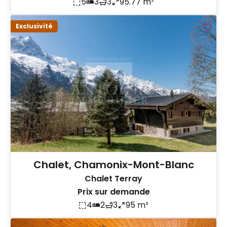
5
3
3
95.77 m²
Exclusivité
Chalet, Chamonix-Mont-Blanc
Chalet Terray
Prix sur demande
4
2
3
95 m²