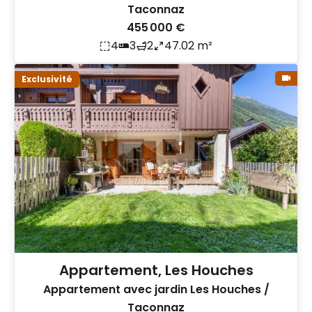
Taconnaz
455 000 €
4
3
2
47.02 m²
Exclusivité
Appartement, Les Houches
Appartement avec jardin Les Houches /
Taconnaz