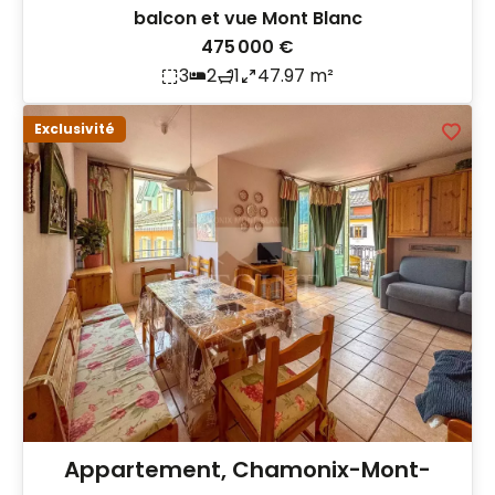
balcon et vue Mont Blanc
475 000 €
3
2
1
47.97 m²
Exclusivité
Appartement, Chamonix-Mont-