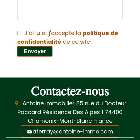
J’ai lu et j'accepte la
politique de
confidentialité
de ce site
Envoyer
Contactez-nous
Antoine Immobilier
85 rue du Docteur
Paccard Résidence Des Alpes 1
74400
Chamonix-Mont-Blanc France
aterray@antoine-immo.com