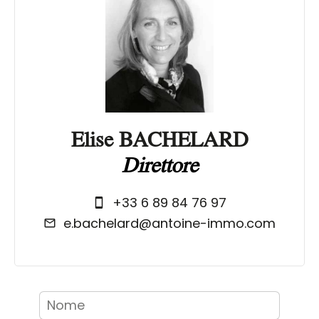
Elise BACHELARD
Direttore
+33 6 89 84 76 97
e.bachelard@antoine-immo.com