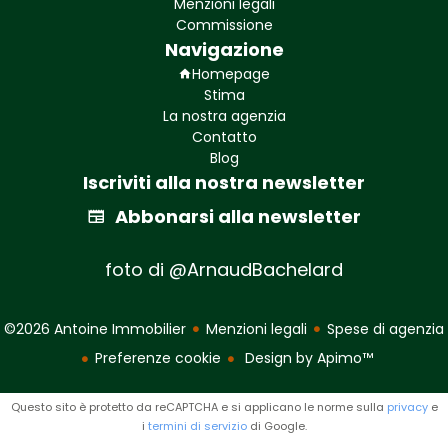
Menzioni legali
Commissione
Navigazione
Homepage
Stima
La nostra agenzia
Contatto
Blog
Iscriviti alla nostra newsletter
Abbonarsi alla newsletter
foto di @ArnaudBachelard
©2026 Antoine Immobilier
Menzioni legali
Spese di agenzia
Preferenze cookie
Design by
Apimo™
Questo sito è protetto da reCAPTCHA e si applicano le norme sulla
privacy
e
i
termini di servizio
di Google.