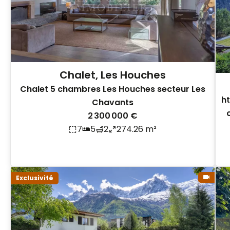
Chalet, Les Houches
Chalet 5 chambres Les Houches secteur Les
h
Chavants
2 300 000 €
7
5
2
274.26 m²
Exclusivité