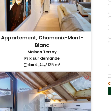
Appartement, Chamonix-Mont-
Blanc
Maison Terray
Prix sur demande
4
4
4
135 m²
c