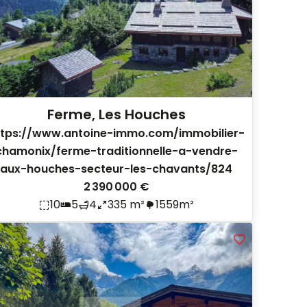
Ferme, Les Houches
ttps://www.antoine-immo.com/immobilier-
chamonix/ferme-traditionnelle-a-vendre-
aux-houches-secteur-les-chavants/824
2 390 000 €
10
5
4
335 m²
1559m²