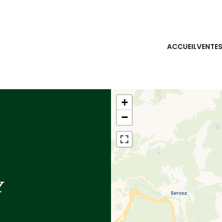
ACCUEIL
VENTE
+
−
Y