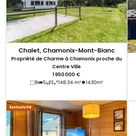
Chalet, Chamonix-Mont-Blanc
Propriété de Charme à Chamonix proche du
Centre Ville
1 950 000 €
8
5
3
148.34 m²
1430m²
Exclusivité