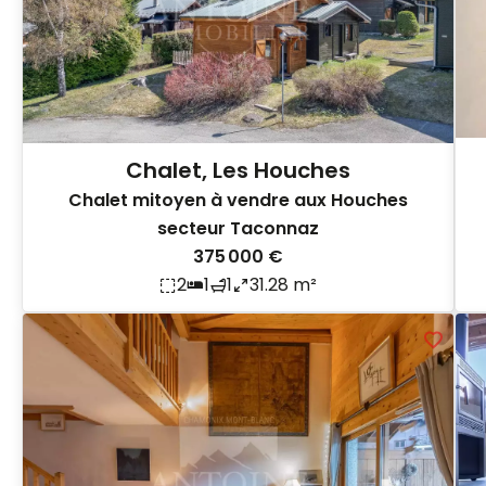
Chalet, Les Houches
Chalet mitoyen à vendre aux Houches
secteur Taconnaz
375 000 €
2
1
1
31.28 m²