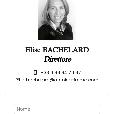
Elise BACHELARD
Direttore
+33 6 89 84 76 97
e.bachelard@antoine-immo.com